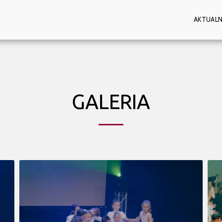
AKTUAL
GALERIA